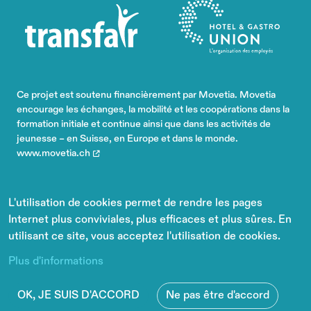
Ce projet est soutenu financièrement par Movetia. Movetia
encourage les échanges, la mobilité et les coopérations dans la
formation initiale et continue ainsi que dans les activités de
jeunesse – en Suisse, en Europe et dans le monde.
www.movetia.ch
L'utilisation de cookies permet de rendre les pages
Internet plus conviviales, plus efficaces et plus sûres. En
utilisant ce site, vous acceptez l'utilisation de cookies.
© Copyright
Travail.Suisse
. Tous droits réservés. Créé avec
Plus d'informations
PRIMER - powered by
Drupal
.
Protection des
données
OK, JE SUIS D'ACCORD
Ne pas être d'accord
Conditions générales