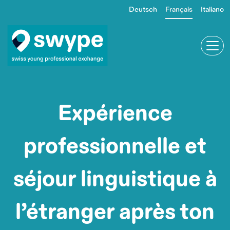
Aller
Deutsch
Français
Italiano
au
contenu
principal
Primer
Expérience
professionnelle et
séjour linguis­tique à
l’étranger après ton